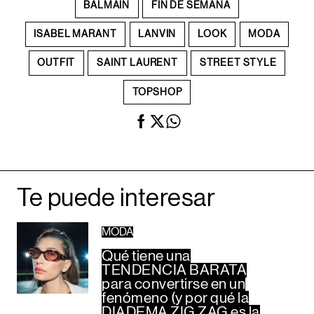
BALMAIN
FIN DE SEMANA
ISABEL MARANT
LANVIN
LOOK
MODA
OUTFIT
SAINT LAURENT
STREET STYLE
TOPSHOP
Te puede interesar
MODA
Qué tiene una
TENDENCIA BARATA
para convertirse en un
fenómeno (y por qué la
DIADEMA ZIG ZAG es la