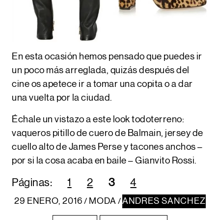
En esta ocasión hemos pensado que puedes ir
un poco más arreglada, quizás después del
cine os apetece ir a tomar una copita o a dar
una vuelta por la ciudad.
Échale un vistazo a este look todoterreno:
vaqueros pitillo de cuero de
Balmain
, jersey de
cuello alto de
James Perse
y tacones anchos –
por si la cosa acaba en baile –
Gianvito Rossi
.
Páginas:
1
2
3
4
29 ENERO, 2016
MODA
ANDRES SANCHEZ
/
/