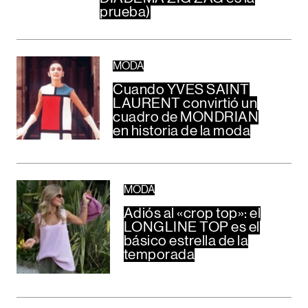
prueba)
MODA
Cuando YVES SAINT
LAURENT convirtió un
cuadro de MONDRIAN
en historia de la moda
MODA
Adiós al «crop top»: el
LONGLINE TOP es el
básico estrella de la
temporada