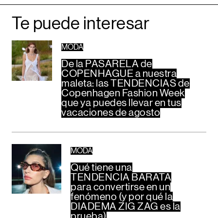
Te puede interesar
MODA
De la PASARELA de
COPENHAGUE a nuestra
maleta: las TENDENCIAS de
Copenhagen Fashion Week
que ya puedes llevar en tus
vacaciones de agosto
MODA
Qué tiene una
TENDENCIA BARATA
para convertirse en un
fenómeno (y por qué la
DIADEMA ZIG ZAG es la
prueba)