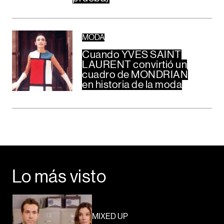
MODA
Cuando YVES SAINT
LAURENT convirtió un
cuadro de MONDRIAN
en historia de la moda
Lo más visto
MIXED UP