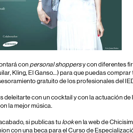
ontará con
personal shoppers
y con diferentes f
lar, Kling, El Ganso…)
para que puedas comprar t
sesoramiento gratuito de los profesionales del IE
s deleitarte con un
cocktail
y con la actuación de 
con la mejor música.
cabado, si publicas tu
look
en la web de Chicisim
hion con una beca para el
Curso de Especializaci