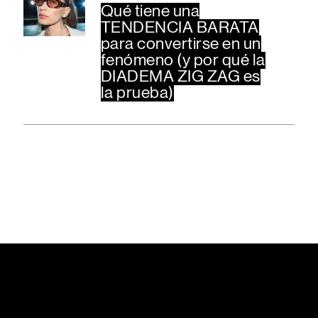
Qué tiene una
TENDENCIA BARATA
para convertirse en un
fenómeno (y por qué la
DIADEMA ZIG ZAG es
la prueba)