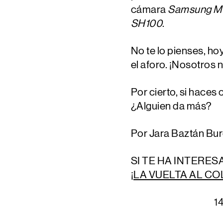
cámara
Samsung 
SH100
.
No te lo pienses,
hoy
el aforo. ¡Nosotros
Por cierto, si haces c
¿Alguien da más?
Por Jara Baztán Bur
SI TE HA INTERES
¡LA VUELTA AL CO
1