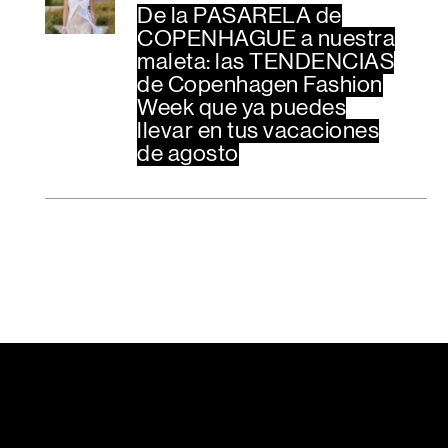
De la PASARELA de
COPENHAGUE a nuestra
maleta: las TENDENCIAS
de Copenhagen Fashion
Week que ya puedes
llevar en tus vacaciones
de agosto