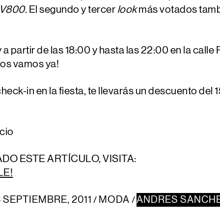
MV800
. El segundo y tercer
look
más votados tamb
 a partir de las 18:00 y hasta las 22:00
en la calle
 nos vamos ya!
heck-in en la fiesta, te llevarás un
descuento del 
cio
ADO ESTE ARTÍCULO, VISITA:
LE!
4 SEPTIEMBRE, 2011
MODA
ANDRES SANCH
/
/