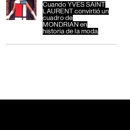
Cuando YVES SAINT
LAURENT convirtió un
cuadro de
MONDRIAN en
historia de la moda