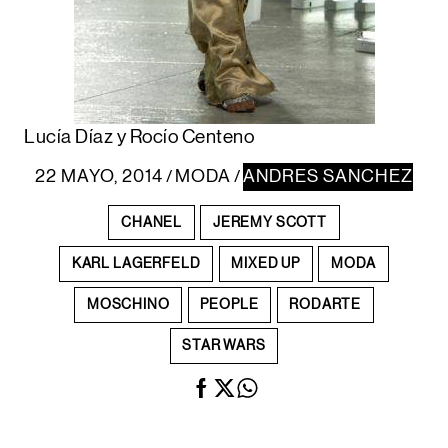
Lucía Díaz y Rocío Centeno
22 MAYO, 2014
MODA
ANDRES SANCHEZ
/
/
CHANEL
JEREMY SCOTT
KARL LAGERFELD
MIXED UP
MODA
MOSCHINO
PEOPLE
RODARTE
STAR WARS