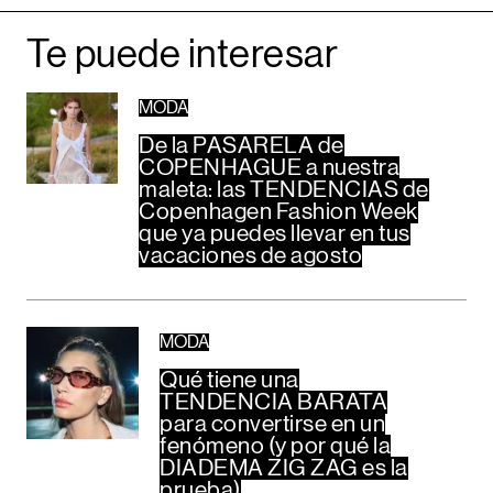
Te puede interesar
MODA
De la PASARELA de
COPENHAGUE a nuestra
maleta: las TENDENCIAS de
Copenhagen Fashion Week
que ya puedes llevar en tus
vacaciones de agosto
MODA
Qué tiene una
TENDENCIA BARATA
para convertirse en un
fenómeno (y por qué la
DIADEMA ZIG ZAG es la
prueba)