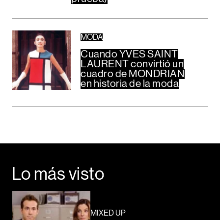
MODA
Cuando YVES SAINT
LAURENT convirtió un
cuadro de MONDRIAN
en historia de la moda
Lo más visto
MIXED UP