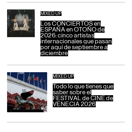
MIXED UP
Los CONCIERTOS en
ESPAÑA en OTOÑO de
2026: cinco artistas
internacionales que pasan
por aquí de septiembre a
diciembre
MIXED UP
Todo lo que tienes que
saber sobre el
FESTIVAL de CINE de
VENECIA 2026