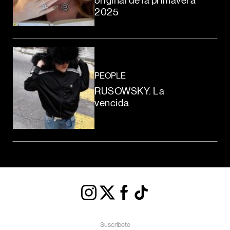
original de la primavera
2025
PEOPLE
RUSOWSKY. La
vencida
Suscríbete