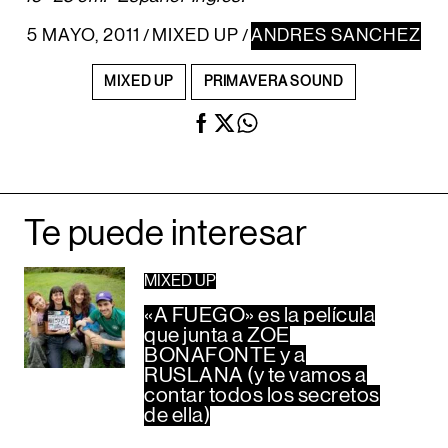
5 MAYO, 2011
MIXED UP
ANDRES SANCHEZ
/
/
MIXED UP
PRIMAVERA SOUND
Te puede interesar
MIXED UP
«A FUEGO» es la película
que junta a ZOE
BONAFONTE y a
RUSLANA (y te vamos a
contar todos los secretos
de ella)