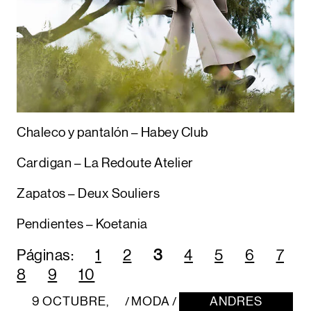
Chaleco y pantalón – Habey Club
Cardigan – La Redoute Atelier
Zapatos – Deux Souliers
Pendientes – Koetania
Páginas:
1
2
3
4
5
6
7
8
9
10
9 OCTUBRE,
MODA
ANDRES
/
/