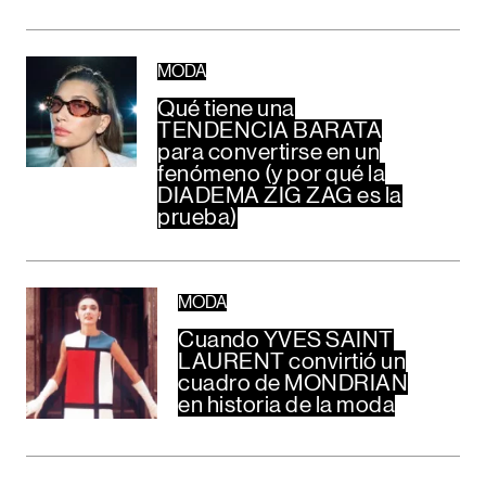
MODA
Qué tiene una
TENDENCIA BARATA
para convertirse en un
fenómeno (y por qué la
DIADEMA ZIG ZAG es la
prueba)
MODA
Cuando YVES SAINT
LAURENT convirtió un
cuadro de MONDRIAN
en historia de la moda