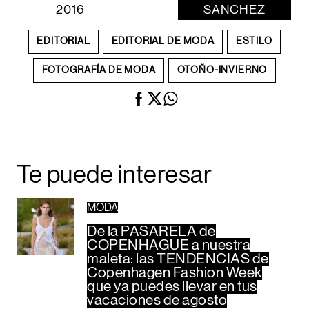
2016
SANCHEZ
EDITORIAL
EDITORIAL DE MODA
ESTILO
FOTOGRAFÍA DE MODA
OTOÑO-INVIERNO
Te puede interesar
MODA
De la PASARELA de
COPENHAGUE a nuestra
maleta: las TENDENCIAS de
Copenhagen Fashion Week
que ya puedes llevar en tus
vacaciones de agosto