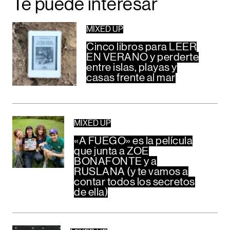
Te puede interesar
MIXED UP
Cinco libros para LEER
EN VERANO y perderte
entre islas, playas y
casas frente al mar
MIXED UP
«A FUEGO» es la película
que junta a ZOE
BONAFONTE y a
RUSLANA (y te vamos a
contar todos los secretos
de ella)