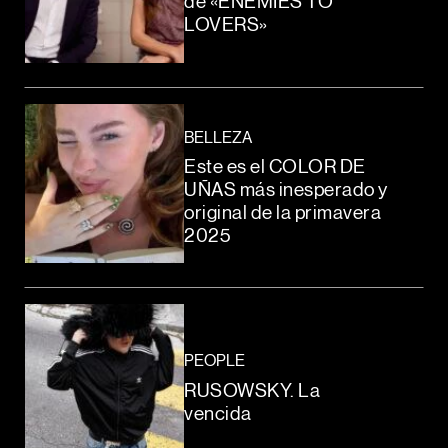
de «ENEMIES TO
LOVERS»
BELLEZA
Este es el COLOR DE
UÑAS más inesperado y
original de la primavera
2025
PEOPLE
RUSOWSKY. La
vencida