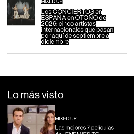
MIXED UP
Los CONCIERTOS en
ESPAÑA en OTOÑO de
2026: cinco artistas
internacionales que pasan
por aquí de septiembre a
diciembre
Lo más visto
MIXED UP
Las mejores 7 películas