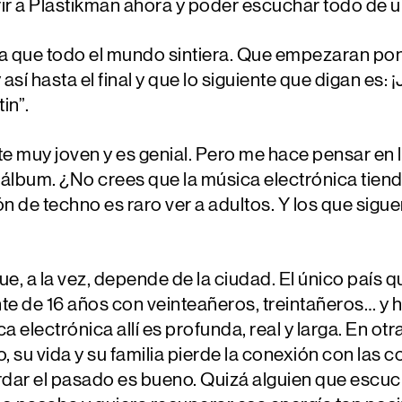
r a Plastikman ahora y poder escuchar todo de u
ía que todo el mundo sintiera. Que empezaran pon
 así hasta el final y que lo siguiente que digan es:
in”.
 muy joven y es genial. Pero me hace pensar en l
álbum. ¿No crees que la música electrónica tiend
 de techno es raro ver a adultos. Y los que sigue
ue, a la vez, depende de la ciudad. El único país 
nte de 16 años con veinteañeros, treintañeros… y 
a electrónica allí es profunda, real y larga. En ot
o, su vida y su familia pierde la conexión con la
ordar el pasado es bueno. Quizá alguien que escu