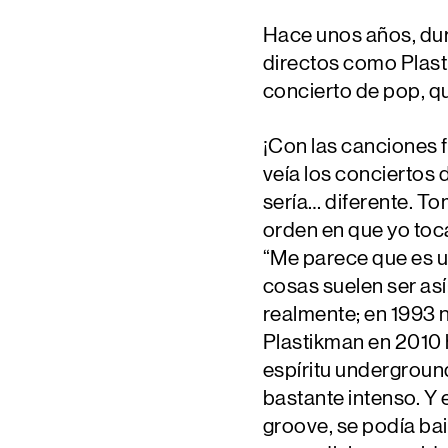
Hace unos años, dur
directos como Plast
concierto de pop, q
¡Con las canciones 
veía los conciertos d
sería… diferente. To
orden en que yo toca
“Me parece que es u
cosas suelen ser as
realmente; en 1993 n
Plastikman en 2010 h
espíritu undergroun
bastante intenso. Y 
groove, se podía bai