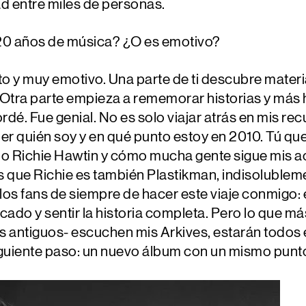
ad entre miles de personas.
r 20 años de música? ¿O es emotivo?
nito y muy emotivo. Una parte de ti descubre mater
 Otra parte empieza a rememorar historias y más 
ordé. Fue genial. No es solo viajar atrás en mis r
ber quién soy y en qué punto estoy en 2010. Tú q
mo Richie Hawtin y cómo mucha gente sigue mis a
s que Richie es también Plastikman, indisoluble
los fans de siempre de hacer este viaje conmigo:
icado y sentir la historia completa. Pero lo que
os antiguos- escuchen mis Arkives, estarán todos 
iguiente paso: un nuevo álbum con un mismo punto