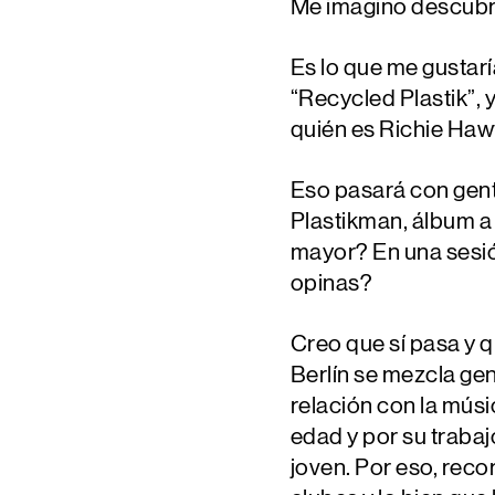
Me imagino descubri
Es lo que me gustar
“Recycled Plastik”, y
quién es Richie Hawt
Eso pasará con gente
Plastikman, álbum a 
mayor? En una sesión
opinas?
Creo que sí pasa y q
Berlín se mezcla ge
relación con la músic
edad y por su trabaj
joven. Por eso, rec