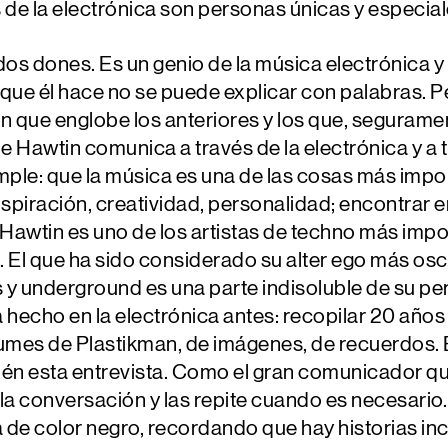
 de la electrónica son personas únicas y especia
dos dones. Es un genio de la música electrónica y 
que él hace no se puede explicar con palabras. Per
n que englobe los anteriores y los que, seguramen
e Hawtin comunica a través de la electrónica y a
le: que la música es una de las cosas más import
inspiración, creatividad, personalidad; encontrar e
 Hawtin es uno de los artistas de techno más impo
. El que ha sido considerado su alter ego más os
 y underground es una parte indisoluble de su per
 hecho en la electrónica antes: recopilar 20 año
bumes de Plastikman, de imágenes, de recuerdos. E
ién esta entrevista. Como el gran comunicador que
 la conversación y las repite cuando es necesario
de color negro, recordando que hay historias incr