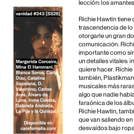
lección: los amantes
Richie Hawtin tiene 
trascendencia de lo 
otorgarle un gran do
comunicación. Richi
importante como simp
un detalles vitales: 
quiere hacer. Richie
también, Plastikman
musicales más raras
algo que nadie había
faraónica de los ál
Richie Hawtin, tamb
que van saliendo en
desvaídos bajo ropa 