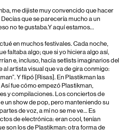
mba, me dijiste muy convencido que hacer
. Decías que se parecería mucho a un
 eso no te gustaba.Y aquí estamos…
actué en muchos festivales. Cada noche,
e faltaba algo; que si yo hiciera algo así,
an e, incluso, hacía setlists imaginarios del
 al artista visual que va de gira conmigo:
n”. Y flipó [Risas]. En Plastikman las
. Así fue cómo empezó Plastikman,
ixes y compilaciones. Los conciertos de
l de un show de pop, pero manteniendo su
partes de voz, a mí no se me ve… Es
ctos de electrónica: eran cool, tenían
ue son los de Plastikman: otra forma de