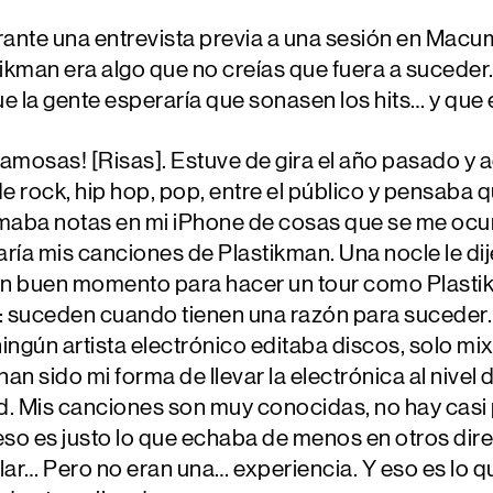
ante una entrevista previa a una sesión en Macu
ikman era algo que no creías que fuera a suceder
ue la gente esperaría que sonasen los hits… y que
famosas! [Risas]. Estuve de gira el año pasado y 
e rock, hip hop, pop, entre el público y pensaba qu
maba notas en mi iPhone de cosas que se me ocurrí
ría mis canciones de Plastikman. Una nocle le dije
n buen momento para hacer un tour como Plastikma
í: suceden cuando tienen una razón para suceder
ingún artista electrónico editaba discos, solo m
an sido mi forma de llevar la electrónica al nive
d. Mis canciones son muy conocidas, no hay casi 
eso es justo lo que echaba de menos en otros dire
lar… Pero no eran una… experiencia. Y eso es lo q