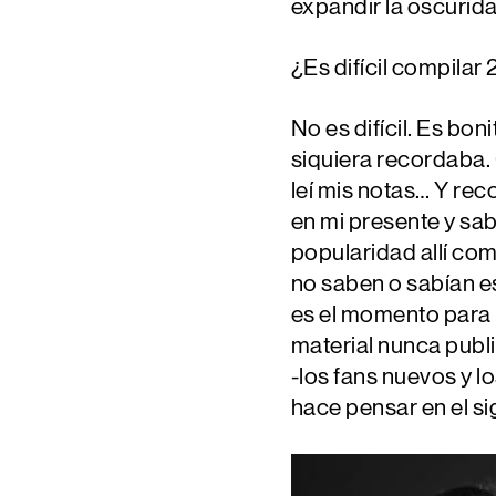
expandir la oscurid
¿Es difícil compila
No es difícil. Es bo
siquiera recordaba.
leí mis notas… Y rec
en mi presente y sa
popularidad allí co
no saben o sabían e
es el momento para 
material nunca publ
-los fans nuevos y l
hace pensar en el s