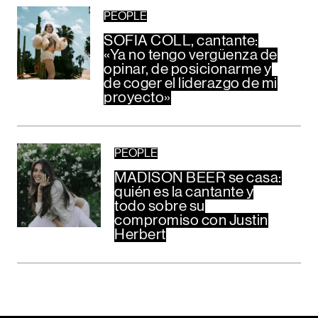
PEOPLE
SOFIA COLL, cantante:
«Ya no tengo vergüenza de
opinar, de posicionarme y
de coger el liderazgo de mi
proyecto»
PEOPLE
MADISON BEER se casa:
quién es la cantante y
todo sobre su
compromiso con Justin
Herbert