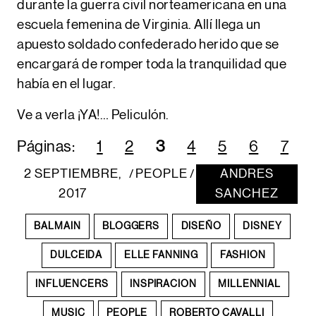
durante la guerra civil norteamericana en una
escuela femenina de Virginia. Allí llega un
apuesto soldado confederado herido que se
encargará de romper toda la tranquilidad que
había en el lugar.
Ve a verla ¡YA!… Peliculón.
Páginas:
1
2
3
4
5
6
7
2 SEPTIEMBRE,
PEOPLE
ANDRES
/
/
2017
SANCHEZ
BALMAIN
BLOGGERS
DISEÑO
DISNEY
DULCEIDA
ELLE FANNING
FASHION
INFLUENCERS
INSPIRACION
MILLENNIAL
MUSIC
PEOPLE
ROBERTO CAVALLI