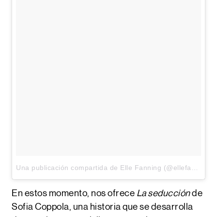
Una publicación compartida de Elle Fanning (@ellefanning)
e
En estos momento, nos ofrece
La seducción
de
Sofia Coppola
, una historia que se desarrolla