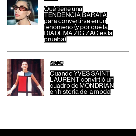
Qué tiene una
TENDENCIA BARATA
para convertirse en un
fenómeno (y por qué la
DIADEMA ZIG ZAG es la
prueba)
MODA
Cuando YVES SAINT
LAURENT convirtió un
cuadro de MONDRIAN
en historia de la moda