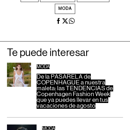
MODA
Te puede interesar
MODA
De la PASARELA de
COPENHAGUE a nuestra
maleta: las TENDENCIAS de
Copenhagen Fashion Week
que ya puedes llevar en tus
vacaciones de agosto
MODA