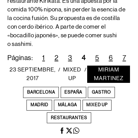
restaurante Kirikata. Es una apuesta por la
comida 100% nipona, sin perder la esencia de
la cocina fusión. Su propuesta es de costilla
con cerdo ibérico. A parte de comer el
«bocadillo japonés», se puede comer sushi
o sashimi.
Páginas:
1
2
3
4
5
6
7
23 SEPTIEMBRE,
MIXED
MIRIAM
/
/
2017
UP
MARTINEZ
BARCELONA
ESPAÑA
GASTRO
MADRID
MÁLAGA
MIXED UP
RESTAURANTES