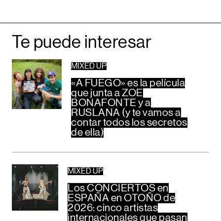
Te puede interesar
MIXED UP
«A FUEGO» es la película
que junta a ZOE
BONAFONTE y a
RUSLANA (y te vamos a
contar todos los secretos
de ella)
MIXED UP
Los CONCIERTOS en
ESPAÑA en OTOÑO de
2026: cinco artistas
internacionales que pasan