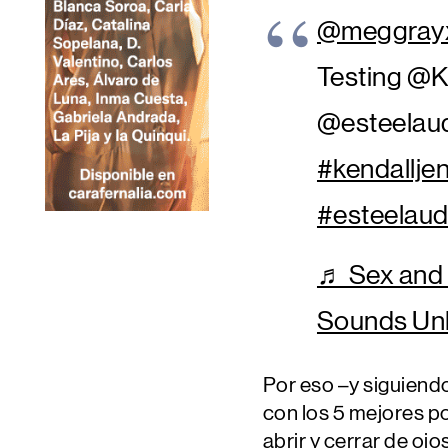
@meggray
Testing @K
@esteelau
#kendallje
#esteelaud
♬ Sex and 
Sounds Unl
Por eso –y siguiend
con los 5 mejores p
abrir y cerrar de oj