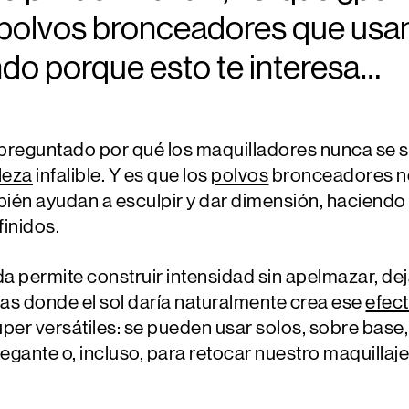
s polvos bronceadores que usa
ndo porque esto te interesa…
 preguntado por qué los maquilladores nunca se s
leza
infalible
. Y es que los
polvos
bronceadores
n
bién ayudan a esculpir y dar dimensión, haciendo 
inidos.
a permite construir intensidad sin apelmazar, 
nas donde el sol daría naturalmente crea ese
efec
súper
versátiles
: se pueden usar solos, sobre base,
gante o, incluso, para retocar nuestro maquillaje 