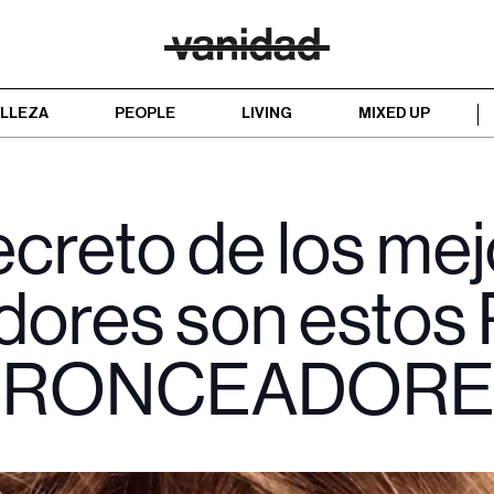
LLEZA
PEOPLE
LIVING
MIXED UP
ecreto de los me
adores son esto
BRONCEADORE