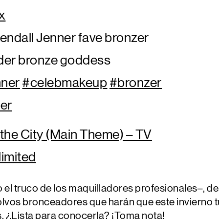
x
endall Jenner fave bronzer
der bronze goddess
nner
#celebmakeup
#bronzer
er
the City (Main Theme) – TV
imited
o el truco de los maquilladores profesionales–, 
olvos bronceadores que harán que este invierno tu
os. ¿Lista para conocerla? ¡Toma nota!