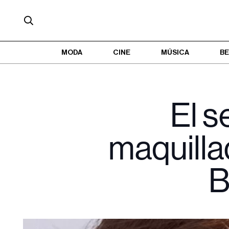
MODA
CINE
MÚSICA
BE
El s
maquill