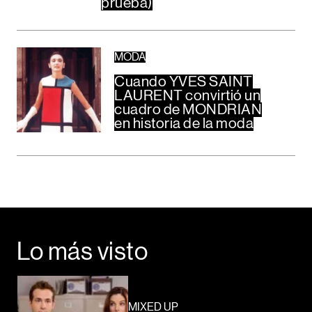
prueba)
MODA
Cuando YVES SAINT
LAURENT convirtió un
cuadro de MONDRIAN
en historia de la moda
Lo más visto
MIXED UP