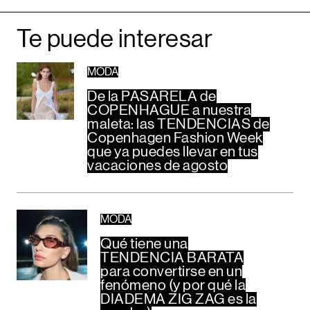
Te puede interesar
MODA
De la PASARELA de
COPENHAGUE a nuestra
maleta: las TENDENCIAS de
Copenhagen Fashion Week
que ya puedes llevar en tus
vacaciones de agosto
MODA
Qué tiene una
TENDENCIA BARATA
para convertirse en un
fenómeno (y por qué la
DIADEMA ZIG ZAG es la