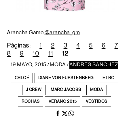
Arancha Gamo
@arancha_gm
Páginas:
1
2
3
4
5
6
7
8
9
10
11
12
19 MAYO, 2015
MODA
ANDRES SANCHEZ
/
/
CHLOÉ
DIANE VON FURSTENBERG
ETRO
J CREW
MARC JACOBS
MODA
ROCHAS
VERANO 2015
VESTIDOS