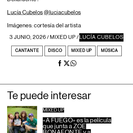
Lucía Cubelos
@luciacubelos
Imágenes: cortesía del artista
3 JUNIO, 2026
MIXED UP
LUCÍA CUBELOS
/
/
CANTANTE
DISCO
MIXED UP
MÚSICA
Te puede interesar
MIXED UP
«A FUEGO» es la película
que junta a ZOE
BONAFONTE y a