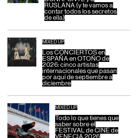
RUSLANA (y te vamos a
contar todos los secretos
de ella)
MIXED UP
Los CONCIERTOS en
ESPAÑA en OTOÑO de
2026: cinco artistas
internacionales que pasan
por aquí de septiembre a
diciembre
MIXED UP
Todo lo que tienes que
saber sobre el
FESTIVAL de CINE de
VENECIA 2026