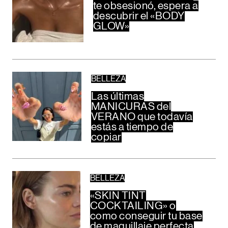
te obsesionó, espera a
descubrir el «BODY
GLOW»
BELLEZA
Las últimas
MANICURAS del
VERANO que todavía
estás a tiempo de
copiar
BELLEZA
«SKIN TINT
COCKTAILING» o
como conseguir tu base
de maquillaje perfecta