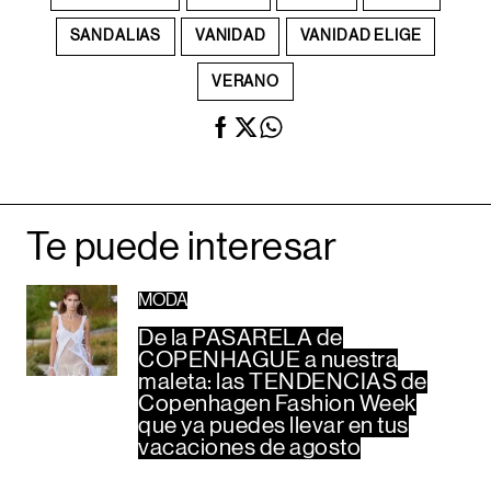
SANDALIAS
VANIDAD
VANIDAD ELIGE
VERANO
Te puede interesar
MODA
De la PASARELA de
COPENHAGUE a nuestra
maleta: las TENDENCIAS de
Copenhagen Fashion Week
que ya puedes llevar en tus
vacaciones de agosto