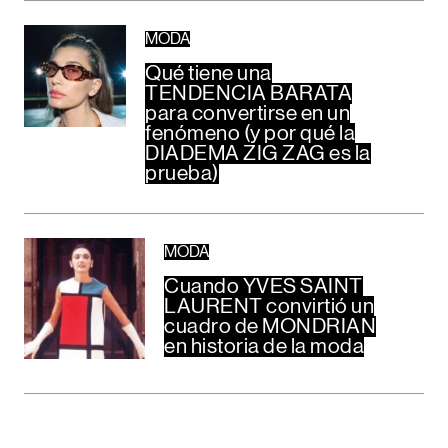
MODA
Qué tiene una
TENDENCIA BARATA
para convertirse en un
fenómeno (y por qué la
DIADEMA ZIG ZAG es la
prueba)
MODA
Cuando YVES SAINT
LAURENT convirtió un
cuadro de MONDRIAN
en historia de la moda