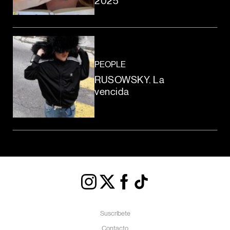
2025
PEOPLE
RUSOWSKY. La
vencida
Suscríbete
Contacto