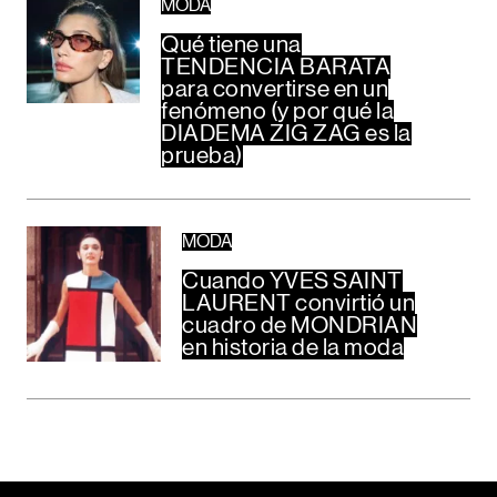
MODA
Qué tiene una
TENDENCIA BARATA
para convertirse en un
fenómeno (y por qué la
DIADEMA ZIG ZAG es la
prueba)
MODA
Cuando YVES SAINT
LAURENT convirtió un
cuadro de MONDRIAN
en historia de la moda