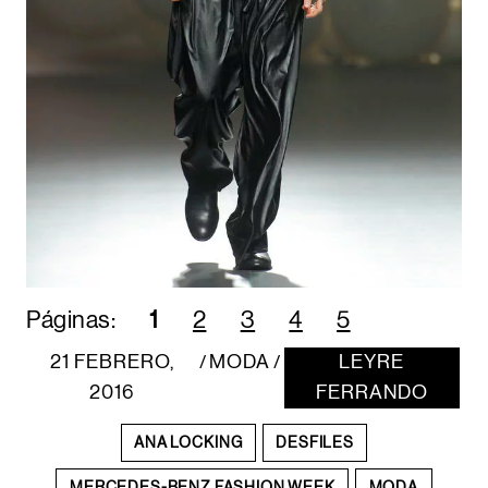
Páginas:
1
2
3
4
5
21 FEBRERO,
MODA
LEYRE
/
/
2016
FERRANDO
ANA LOCKING
DESFILES
MERCEDES-BENZ FASHION WEEK
MODA