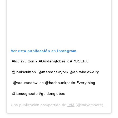
Ver esta publicación en Instagram
#louisvuitton x #Goldenglobes x #POSEFX
@louisvuitton @mateonewyork @anitakojewelry
@autumndewilde @hoshounkpatin Everything
@iancogneato #goldenglobes
Una publicación compartida de
IAM
(@indyamoore) el
6 En