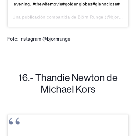
evening. #thewifemovie#goldenglobes#glennclose#
Una publicación compartida de
Björn Runge
(@bjornrunge) el
Foto: Instagram @bjornrunge
16.- Thandie Newton de
Michael Kors