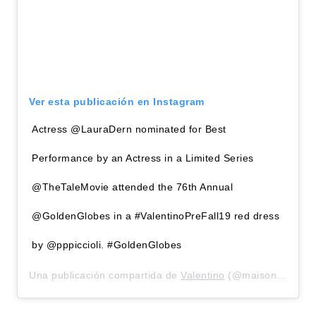
Ver esta publicación en Instagram
Actress @LauraDern nominated for Best
Performance by an Actress in a Limited Series
@TheTaleMovie attended the 76th Annual
@GoldenGlobes in a #ValentinoPreFall19 red dress
by @pppiccioli. #GoldenGlobes
Una publicación compartida de
Valentino
(@maisonvalentino) el