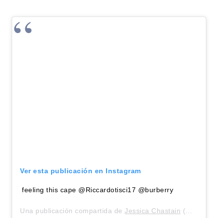
Ver esta publicación en Instagram
feeling this cape @Riccardotisci17 @burberry
Una publicación compartida de
Jessica Chastain
(@jessicachastain) el