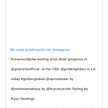
Ver esta publicación en Instagram
#rosamundpike looking drop dead gorgeous in
@givenchyofficial at the 76th @goldenglobes in LA
today #goldenglobes @aprivatewar by
@melaniemakeup by @brycescarlett Styling by
Ryan Hastings