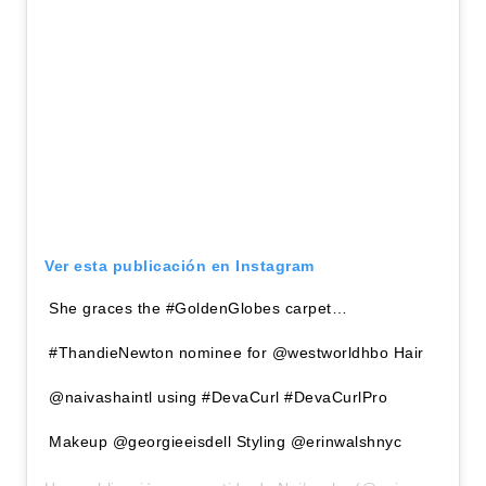
Ver esta publicación en Instagram
She graces the #GoldenGlobes carpet…
#ThandieNewton nominee for @westworldhbo Hair
@naivashaintl using #DevaCurl #DevaCurlPro
Makeup @georgieeisdell Styling @erinwalshnyc