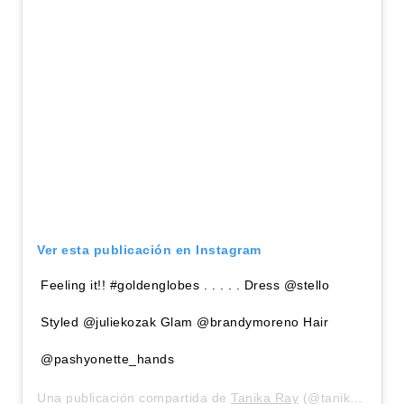
Ver esta publicación en Instagram
Feeling it!! #goldenglobes . . . . . Dress @stello
Styled @juliekozak Glam @brandymoreno Hair
@pashyonette_hands
Una publicación compartida de
Tanika Ray
(@tanikaray) el