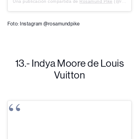
Una publicación compartida de
Rosamund Pike
(@rosamundpike) el
Foto: Instagram @rosamundpike
13.- Indya Moore de Louis
Vuitton