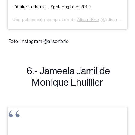
I’d like to thank… #goldenglobes2019
Una publicación compartida de
Alison Brie
(@alisonbrie) el
Foto: Instagram @alisonbrie
6.- Jameela Jamil de
Monique Lhuillier