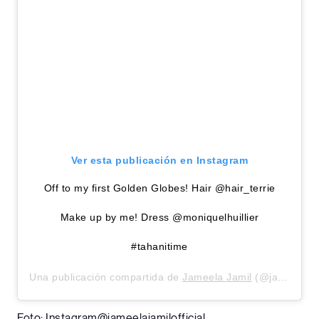
Ver esta publicación en Instagram
Off to my first Golden Globes! Hair @hair_terrie
Make up by me! Dress @moniquelhuillier
#tahanitime
Una publicación compartida de
Jameela Jamil
(@jameelajamilofficial) el
Foto: Instagram@jameelajamilofficial