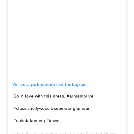
Ver esta publicación en Instagram
So in love with this dress. #armaniprive
#classichollywood #superstarglamour
#dakotafanning #bows
Una publicación compartida de
Erin Ayanian Monroe
(@erin