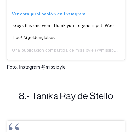
Ver esta publicación en Instagram
Guys this one won! Thank you for your input! Woo
hoo! @goldenglobes
Una publicación compartida de
missipyle
(@missipyle) el
6 
Foto: Instagram @missipyle
8.- Tanika Ray de Stello