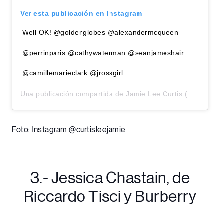
Ver esta publicación en Instagram
Well OK! @goldenglobes @alexandermcqueen
@perrinparis @cathywaterman @seanjameshair
@camillemarieclark @jrossgirl
Una publicación compartida de
Jamie Lee Curtis
(@curtisleejamie) el
Foto: Instagram @curtisleejamie
3.- Jessica Chastain, de
Riccardo Tisci y Burberry