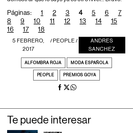
Páginas:
1
2
3
4
5
6
7
8
9
10
11
12
13
14
15
16
17
18
5 FEBRERO,
PEOPLE
ANDRES
/
/
2017
SANCHEZ
ALFOMBRA ROJA
MODA ESPAÑOLA
PEOPLE
PREMIOS GOYA
Te puede interesar