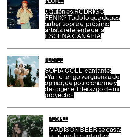
PEOPLE
¿Quién es RODRIGO
FÉNIX? Todo lo que debes
saber sobre el próximo
artista referente de la
ESCENA CANARIA
PEOPLE
SOFIA COLL, cantante:
«Ya no tengo vergüenza de
opinar, de posicionarme y
de coger el liderazgo de mi
proyecto»
PEOPLE
MADISON BEER se casa:
quién es la cantante y