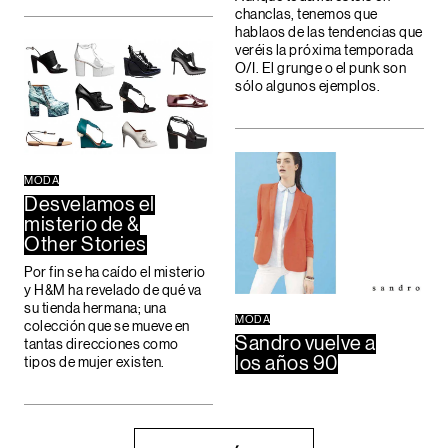
chanclas, tenemos que
hablaos de las tendencias que
veréis la próxima temporada
O/I. El grunge o el punk son
sólo algunos ejemplos.
MODA
Desvelamos el
misterio de &
Other Stories
Por fin se ha caído el misterio
y H&M ha revelado de qué va
su tienda hermana; una
MODA
colección que se mueve en
Sandro vuelve a
tantas direcciones como
los años 90
tipos de mujer existen.