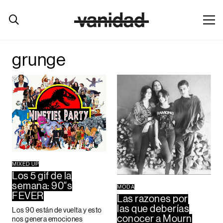
grunge
MIXED UP
Los 5 gif de la
semana: 90″s
MODA
FEVER
Las razones por
las que deberías
Los 90 están de vuelta y esto
conocer a Mourn
nos genera emociones