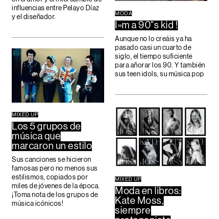
influencias entre Pelayo Díaz
MODA
y el diseñador.
I»m a 90″s kid !
Aunque no lo creáis ya ha
pasado casi un cuarto de
siglo, el tiempo suficiente
para añorar los 90. Y también
sus teen idols, su música pop
MIXED UP
Los 5 grupos de
música que
marcaron un estilo
Sus canciones se hicieron
famosas pero no menos sus
estilismos, copiados por
MIXED UP
miles de jóvenes de la época.
Moda en libros:
¡Toma nota de los grupos de
Kate Moss,
música icónicos!
siempre