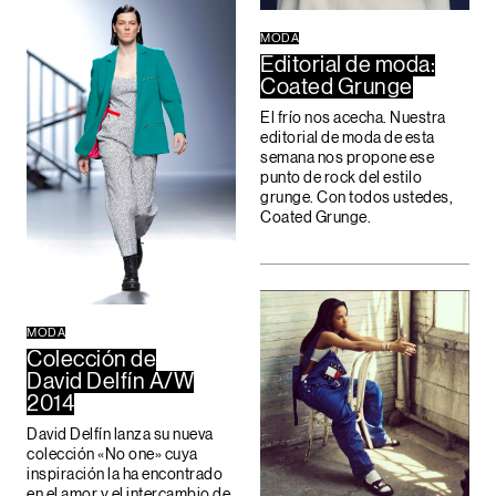
MODA
Editorial de moda:
Coated Grunge
El frío nos acecha. Nuestra
editorial de moda de esta
semana nos propone ese
punto de rock del estilo
grunge. Con todos ustedes,
Coated Grunge.
MODA
Colección de
David Delfín A/W
2014
David Delfín lanza su nueva
colección «No one» cuya
inspiración la ha encontrado
en el amor y el intercambio de