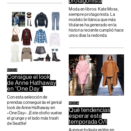
protagonista
Moda en libros: Kate Moss,
siempre protagonista. La
modelo británica que más
titulares ha generado en la
historia reciente cumplió hace
unos días la redonda
MODA
Consigue el look
de Anne Hathaway
en “One Day ”
Con esta selección de
prendas conseguirás el genial
MODA
look de Anne Hathaway en
Qué tendencias
«One Day». ¡Este otoño vuelve
esperar esta
el grunge y el lado más trash
temporada O/I
de Seattle!
Aunque todavía estéis en